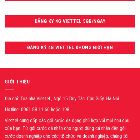
ĐĂNG KÝ 4G VIETTEL 5GB/NGÀY
ĐĂNG KÝ 4G VIETTEL KHÔNG GIỚI HẠN
GIỚI THIỆU
Địa chỉ: Toà nhà Viettel , Ngõ 15 Duy Tân, Cầu Giấy, Hà Nội.
Hotline: 0961 88 11 66 hoặc 198
Viettel cung cấp các gói cước đa dạng phù hợp với mọi nhu cầu
của bạn. Từ gói cước cá nhân cho người dùng cá nhân đến gói
cước doanh nghiệp cho các tổ chức và doanh nghiệp, chúng tôi