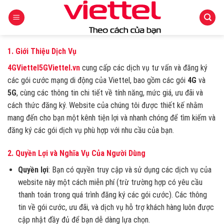
Skip
to
content
1.
Giới Thiệu Dịch Vụ
4GViettel5GViettel.vn
cung cấp các dịch vụ tư vấn và đăng ký
các gói cước mạng di động của Viettel, bao gồm các gói
4G
và
5G
, cùng các thông tin chi tiết về tính năng, mức giá, ưu đãi và
cách thức đăng ký. Website của chúng tôi được thiết kế nhằm
mang đến cho bạn một kênh tiện lợi và nhanh chóng để tìm kiếm và
đăng ký các gói dịch vụ phù hợp với nhu cầu của bạn.
2.
Quyền Lợi và Nghĩa Vụ Của Người Dùng
Quyền lợi
: Bạn có quyền truy cập và sử dụng các dịch vụ của
website này một cách miễn phí (trừ trường hợp có yêu cầu
thanh toán trong quá trình đăng ký các gói cước). Các thông
tin về gói cước, ưu đãi, và dịch vụ hỗ trợ khách hàng luôn được
cập nhật đầy đủ để bạn dễ dàng lựa chọn.