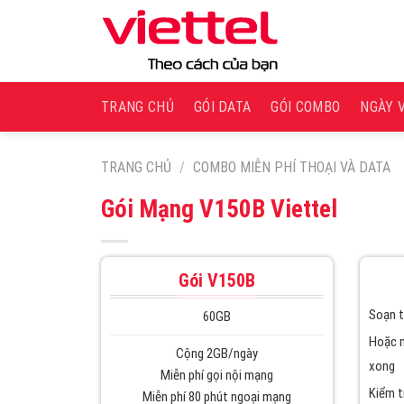
Skip
to
content
TRANG CHỦ
GÓI DATA
GÓI COMBO
NGÀY 
TRANG CHỦ
/
COMBO MIỄN PHÍ THOẠI VÀ DATA
Gói Mạng V150B Viettel
Gói V150B
Soạn t
60GB
Hoặc 
Cộng 2GB/ngày
xong
Miễn phí gọi nội mạng
Kiểm t
Miễn phí 80 phút ngoại mạng