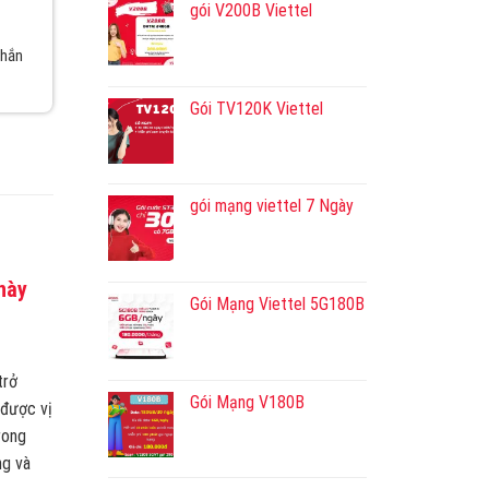
gói V200B Viettel
nhắn
Gói TV120K Viettel
gói mạng viettel 7 Ngày
này
Gói Mạng Viettel 5G180B
trở
Gói Mạng V180B
 được vị
rong
ng và