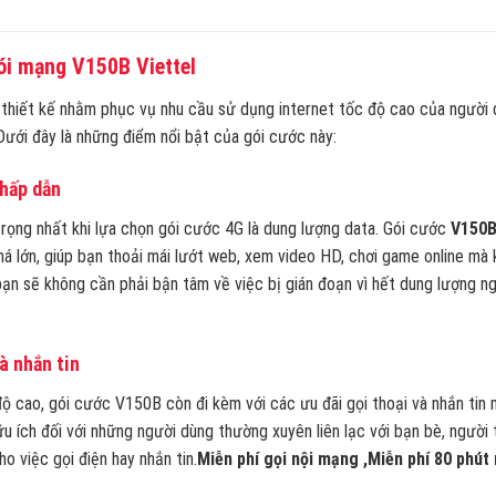
ói mạng V150B Viettel
hiết kế nhằm phục vụ nhu cầu sử dụng internet tốc độ cao của người d
Dưới đây là những điểm nổi bật của gói cước này:
hấp dẫn
rọng nhất khi lựa chọn gói cước 4G là dung lượng data. Gói cước
V150
á lớn, giúp bạn thoải mái lướt web, xem video HD, chơi game online mà
 bạn sẽ không cần phải bận tâm về việc bị gián đoạn vì hết dung lượng n
à nhắn tin
ộ cao, gói cước V150B còn đi kèm với các ưu đãi gọi thoại và nhắn tin 
ữu ích đối với những người dùng thường xuyên liên lạc với bạn bè, người
o việc gọi điện hay nhắn tin.
Miễn phí gọi nội mạng
,Miễn phí 80 phút