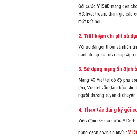
Gói cước
V150B
mang đến cho 
HD, livestream, tham gia các c
mất kết nối.
2.
Tiết kiệm chi phí sử dụ
Với ưu đãi gọi thoại và nhắn ti
cạnh đó, gói cước cung cấp dun
3.
Sử dụng mạng ổn định ở
Mạng 4G Viettel có độ phủ són
đâu, Viettel vẫn đảm bảo cho 
người thường xuyên di chuyển 
4.
Thao tác đăng ký gói c
Việc đăng ký gói cước V150B v
bằng cách soạn tin nhấn :
V15