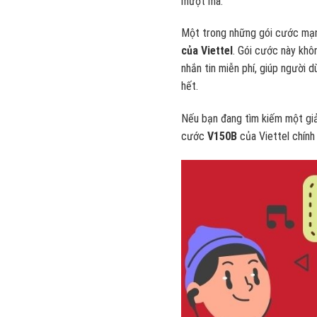
mượt mà.
Một trong những gói cước mạn
của Viettel
. Gói cước này khô
nhắn tin miễn phí, giúp người 
hết.
Nếu bạn đang tìm kiếm một giải
cước
V150B
của Viettel chính 