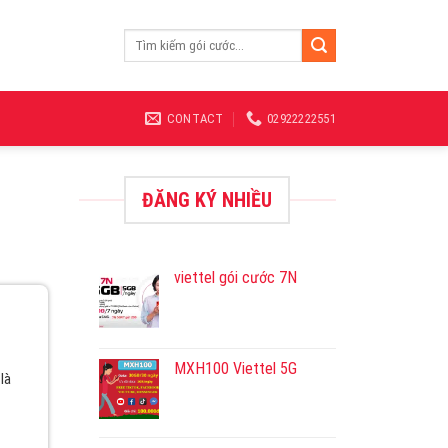
Tìm
kiếm:
CONTACT
02922222551
ĐĂNG KÝ NHIỀU
viettel gói cước 7N
MXH100 Viettel 5G
là