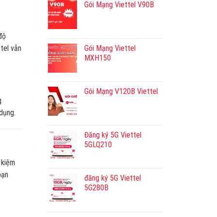
Gói Mạng Viettel V90B
độ
Gói Mạng Viettel
tel vẫn
MXH150
Gói Mạng V120B Viettel
g
dụng.
Đăng ký 5G Viettel
5GLQ210
t kiệm
bạn
đăng ký 5G Viettel
5G280B