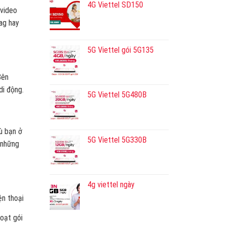
4G Viettel SD150
 video
ag hay
5G Viettel gói 5G135
Bên
di động.
5G Viettel 5G480B
ù bạn ở
5G Viettel 5G330B
 những
4g viettel ngày
ện thoại
hoạt gói