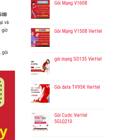
Gói Mạng V160B
50B
ại và
 giờ
Gói Mạng V150B Viettel
 gói
gói mạng SD135 Viettel
Gói data TV95K Viettel
Gói Cước Viettel
5GLQ210