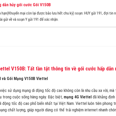
 dẫn hủy gói cước Gói V150B
a hạn(Khuyến mại còn lại được bảo lưu hết chu kỳ) soạn: HUY gửi 191, đợi tin 
ài gửi về và soạn Y gửi 191 để xác nhận.
ttel V150B: Tất tần tật thông tin về gói cước hấp dẫn 
l và Gói Mạng V150B Viettel
, việc sử dụng mạng di động tốc độ cao không còn là nhu cầu xa vời, mà 
u trong cuộc sống hàng ngày. Đặc biệt,
mạng 4G Viettel
đã khẳng định
 động tốc độ cao phổ biến nhất tại Việt Nam. Viettel luôn tiên phong t
ạng chất lượng, giúp người dùng có thể trải nghiệm internet nhanh chó