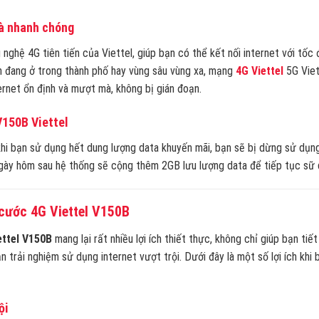
và nhanh chóng
hệ 4G tiên tiến của Viettel, giúp bạn có thể kết nối internet với tốc 
n đang ở trong thành phố hay vùng sâu vùng xa, mạng
4G Viettel
5G Viet
rnet ổn định và mượt mà, không bị gián đoạn.
V150B Viettel
i bạn sử dụng hết dung lượng data khuyến mãi, bạn sẽ bị dừng sử dụn
 ngày hôm sau hệ thống sẽ cộng thêm 2GB lưu lượng data để tiếp tục sữ 
 cước 4G Viettel V150B
ettel V150B
mang lại rất nhiều lợi ích thiết thực, không chỉ giúp bạn tiế
 trải nghiệm sử dụng internet vượt trội. Dưới đây là một số lợi ích khi 
ội