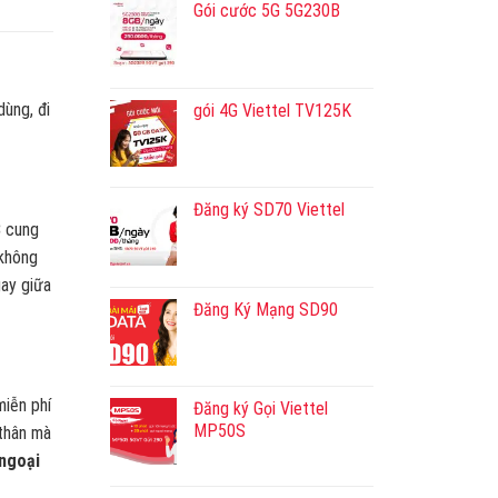
Gói cước 5G 5G230B
ùng, đi
gói 4G Viettel TV125K
Đăng ký SD70 Viettel
B
cung
 không
gay giữa
Đăng Ký Mạng SD90
miễn phí
Đăng ký Gọi Viettel
MP50S
 thân mà
 ngoại