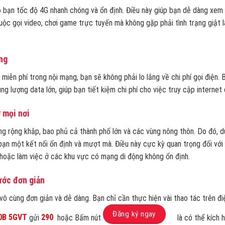
bạn tốc độ 4G nhanh chóng và ổn định. Điều này giúp bạn dễ dàng xem
uộc gọi video, chơi game trực tuyến mà không gặp phải tình trạng giật l
ng
n miễn phí trong nội mạng, bạn sẽ không phải lo lắng về chi phí gọi điện. 
g lượng data lớn, giúp bạn tiết kiệm chi phí cho việc truy cập internet 
 mọi nơi
g rộng khắp, bao phủ cả thành phố lớn và các vùng nông thôn. Do đó, d
bạn một kết nối ổn định và mượt mà. Điều này cực kỳ quan trọng đối với
hoặc làm việc ở các khu vực có mạng di động không ổn định.
ước đơn giản
ô cùng đơn giản và dễ dàng. Bạn chỉ cần thực hiện vài thao tác trên đi
Đăng ký ngay
0B 5GVT
gửi
290
hoặc Bấm nút
là có thể kích 