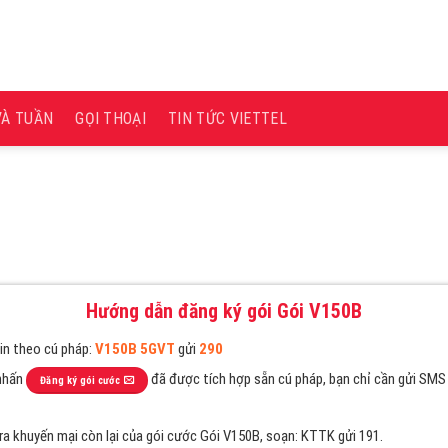
VÀ TUẦN
GỌI THOẠI
TIN TỨC VIETTEL
Hướng dẫn đăng ký gói Gói V150B
in theo cú pháp:
V150B 5GVT
gửi
290
nhấn
đã được tích hợp sẵn cú pháp, bạn chỉ cần gửi SMS 
Đăng ký gói cước
ra khuyến mại còn lại của gói cước Gói V150B, soạn: KTTK gửi 191.