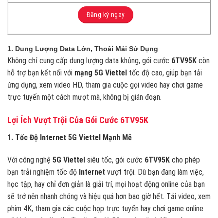
Đăng ký ngay
1. Dung Lượng Data Lớn, Thoải Mái Sử Dụng
Không chỉ cung cấp dung lượng data khủng, gói cước
6TV95K
còn
hỗ trợ bạn kết nối với
mạng 5G Viettel
tốc độ cao, giúp bạn tải
ứng dụng, xem video HD, tham gia cuộc gọi video hay chơi game
trực tuyến một cách mượt mà, không bị gián đoạn.
Lợi Ích Vượt Trội Của Gói Cước 6TV95K
1. Tốc Độ Internet 5G Viettel Mạnh Mẽ
Với công nghệ
5G Viettel
siêu tốc, gói cước
6TV95K
cho phép
bạn trải nghiệm tốc độ
Internet
vượt trội. Dù bạn đang làm việc,
học tập, hay chỉ đơn giản là giải trí, mọi hoạt động online của bạn
sẽ trở nên nhanh chóng và hiệu quả hơn bao giờ hết. Tải video, xem
phim 4K, tham gia các cuộc họp trực tuyến hay chơi game online