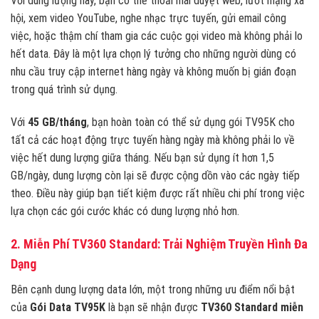
Với dung lượng này, bạn có thể thoải mái duyệt web, lướt mạng xã
hội, xem video YouTube, nghe nhạc trực tuyến, gửi email công
việc, hoặc thậm chí tham gia các cuộc gọi video mà không phải lo
hết data. Đây là một lựa chọn lý tưởng cho những người dùng có
nhu cầu truy cập internet hàng ngày và không muốn bị gián đoạn
trong quá trình sử dụng.
Với
45 GB/tháng
, bạn hoàn toàn có thể sử dụng gói TV95K cho
tất cả các hoạt động trực tuyến hàng ngày mà không phải lo về
việc hết dung lượng giữa tháng. Nếu bạn sử dụng ít hơn 1,5
GB/ngày, dung lượng còn lại sẽ được cộng dồn vào các ngày tiếp
theo. Điều này giúp bạn tiết kiệm được rất nhiều chi phí trong việc
lựa chọn các gói cước khác có dung lượng nhỏ hơn.
2. Miễn Phí TV360 Standard: Trải Nghiệm Truyền Hình Đa
Dạng
Bên cạnh dung lượng data lớn, một trong những ưu điểm nổi bật
của
Gói Data TV95K
là bạn sẽ nhận được
TV360 Standard miễn