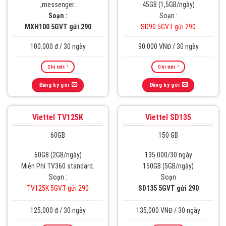
,messenger.
45GB (1,5GB/ngày)
Soạn :
Soạn :
MXH100 5GVT gửi 290
SD90 5GVT gửi 290
100.000 đ / 30 ngày
90.000 VNĐ / 30 ngày
Chi tiết
Chi tiết
Đăng ký gói
Đăng ký gói
Viettel TV125K
Viettel SD135
60GB
150 GB
60GB (2GB/ngày)
135.000/30 ngày
Miễn Phí TV360 standard.
150GB (5GB/ngày)
Soạn :
Soạn
TV125K 5GVT gửi 290
SD135 5GVT gửi 290
125,000 đ / 30 ngày
135,000 VNĐ / 30 ngày