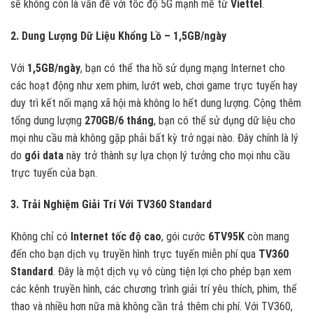
sẽ không còn là vấn đề với tốc độ 5G mạnh mẽ từ
Viettel
.
2. Dung Lượng Dữ Liệu Khổng Lồ – 1,5GB/ngày
Với
1,5GB/ngày
, bạn có thể tha hồ sử dụng mạng Internet cho
các hoạt động như xem phim, lướt web, chơi game trực tuyến hay
duy trì kết nối mạng xã hội mà không lo hết dung lượng. Cộng thêm
tổng dung lượng
270GB/6 tháng
, bạn có thể sử dụng dữ liệu cho
mọi nhu cầu mà không gặp phải bất kỳ trở ngại nào. Đây chính là lý
do
gói data
này trở thành sự lựa chọn lý tưởng cho mọi nhu cầu
trực tuyến của bạn.
3. Trải Nghiệm Giải Trí Với TV360 Standard
Không chỉ có
Internet tốc độ cao
, gói cước
6TV95K
còn mang
đến cho bạn dịch vụ truyền hình trực tuyến miễn phí qua
TV360
Standard
. Đây là một dịch vụ vô cùng tiện lợi cho phép bạn xem
các kênh truyền hình, các chương trình giải trí yêu thích, phim, thể
thao và nhiều hơn nữa mà không cần trả thêm chi phí. Với TV360,