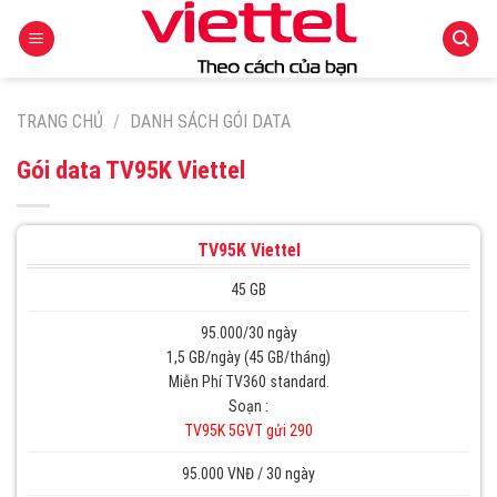
Skip
to
content
TRANG CHỦ
/
DANH SÁCH GÓI DATA
Gói data TV95K Viettel
TV95K Viettel
45 GB
95.000/30 ngày
1,5 GB/ngày (45 GB/tháng)
Miễn Phí TV360 standard.
Soạn :
TV95K 5GVT gửi 290
95.000 VNĐ / 30 ngày