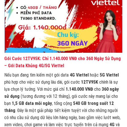
Gói Cước 12TV95K: Chỉ 1.140.000 VNĐ cho 360 Ngày Sử Dụng
– Gói Data Khủng 4G/5G Viettel
Nếu bạn đang tìm kiếm một gói data
4G Viettel
hoặc
5G Viettel
phù hợp cho việc sử dụng lâu dài, gói cước
12TV95K
chính là sự
lựa chọn lý tưởng. Với mức giá chỉ
1.140.000 VNĐ
cho
360 ngày
sử dụng
(tương đương với 12 tháng), gói cước này mang lại cho
bạn
1,5 GB data mỗi ngày
, tổng cộng
540 GB trong suốt 12
tháng
. Đây là một giải pháp tiết kiệm tuyệt vời cho những người
có nhu cầu sử dụng dữ liệu lớn hàng ngày, bao gồm việc lướt web,
xem video, chơi game và làm việc trực tuyến trên cả mạng
4G
và