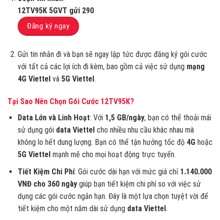
12TV95K 5GVT gửi 290
Đăng ký ngay
Gửi tin nhắn đi và bạn sẽ ngay lập tức được đăng ký gói cước
với tất cả các lợi ích đi kèm, bao gồm cả việc sử dụng
mạng
4G Viettel
và
5G Viettel
.
Tại Sao Nên Chọn Gói Cước 12TV95K?
Data Lớn và Linh Hoạt
: Với
1,5 GB/ngày
, bạn có thể thoải mái
sử dụng gói
data Viettel
cho nhiều nhu cầu khác nhau mà
không lo hết dung lượng. Bạn có thể tận hưởng tốc độ
4G
hoặc
5G Viettel
mạnh mẽ cho mọi hoạt động trực tuyến.
Tiết Kiệm Chi Phí
: Gói cước dài hạn với mức giá chỉ
1.140.000
VNĐ cho 360 ngày
giúp bạn tiết kiệm chi phí so với việc sử
dụng các gói cước ngắn hạn. Đây là một lựa chọn tuyệt vời để
tiết kiệm cho một năm dài sử dụng
data Viettel
.