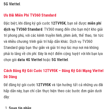
5G Viettel
.
Ưu Đãi Miễn Phí TV360 Standard
Đặc biệt, khi đăng ký gói cước
12TV95K
, bạn sẽ được
miễn phí
dịch vụ TV360 Standard
. TV360 mang đến cho bạn một kho giải
trí phong phú, với các kênh truyền hình, phim ảnh, thể thao, tin tức
và nhiều chương trình giải trí hấp dẫn khác. Dịch vụ TV360
Standard giúp bạn thư giãn và giải trí mọi lúc mọi nơi mà không
phải lo lắng về chi phí. Đây là một điểm cộng tuyệt vời khi bạn lựa
chọn gói
data 4G Viettel
hoặc
5G Viettel
.
Cách Đăng Ký Gói Cước 12TV95K – Đăng Ký Gói Mạng Viettel
Dễ Dàng
Để đăng ký gói cước
12TV95K
và tận hưởng tất cả những ưu đãi
hấp dẫn này, bạn chỉ cần thực hiện theo các bước đơn giản dưới
đây:
Soạn tin nhắn
: