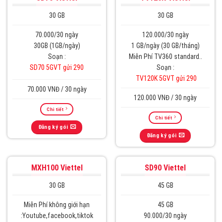
30 GB
30 GB
70.000/30 ngày
120.000/30 ngày
30GB (1GB/ngày)
1 GB/ngày (30 GB/tháng)
Soạn :
Miễn Phí TV360 standard..
SD70 5GVT gửi 290
Soạn :
TV120K 5GVT gửi 290
70.000 VNĐ / 30 ngày
120.000 VNĐ / 30 ngày
Chi tiết
Chi tiết
Đăng ký gói
Đăng ký gói
MXH100 Viettel
SD90 Viettel
30 GB
45 GB
Miễn Phí không giới hạn
45 GB
:Youtube,facebook,tiktok
90.000/30 ngày