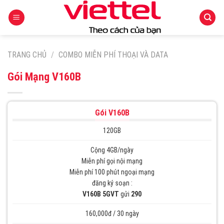
Skip
to
content
TRANG CHỦ
/
COMBO MIỄN PHÍ THOẠI VÀ DATA
Gói Mạng V160B
Gói V160B
120GB
Cộng 4GB/ngày
Miễn phí gọi nội mạng
Miễn phí 100 phút ngoại mạng
đăng ký soạn :
V160B 5GVT
gửi
290
160,000đ / 30 ngày