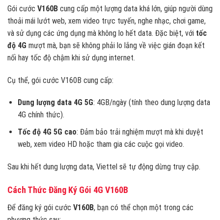
Gói cước
V160B
cung cấp một lượng data khá lớn, giúp người dùng
thoải mái lướt web, xem video trực tuyến, nghe nhạc, chơi game,
và sử dụng các ứng dụng mà không lo hết data. Đặc biệt, với
tốc
độ 4G
mượt mà, bạn sẽ không phải lo lắng về việc gián đoạn kết
nối hay tốc độ chậm khi sử dụng internet.
Cụ thể, gói cước V160B cung cấp:
Dung lượng data 4G 5G
: 4GB/ngày (tính theo dung lượng data
4G chính thức).
Tốc độ 4G 5G cao
: Đảm bảo trải nghiệm mượt mà khi duyệt
web, xem video HD hoặc tham gia các cuộc gọi video.
Sau khi hết dung lượng data, Viettel sẽ tự động dừng truy cập.
Cách Thức Đăng Ký Gói 4G V160B
Để đăng ký gói cước
V160B
, bạn có thể chọn một trong các
phương thức sau: