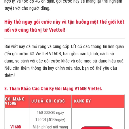
hợp lý, và tốc độ 4G ổn định, gói cước này sẽ mang lại trải nghiệm
tuyệt vời cho người dùng.
Hãy thử ngay gói cước này và tận hưởng một thế giới kết
nối vô cùng thú vị từ Viettel!
Bài viết này đã mở rộng và cung cấp tất cả các thông tin liên quan
đến gói cước 4G Viettel V160B, bao gồm các lợi ích, cách sử
dụng, so sánh với các gói cước khác và các mẹo sử dụng hiệu quả.
Nếu cần thêm thông tin hay chỉnh sửa nào, bạn có thể yêu cầu
thêm!
8. Tham Khảo Các Chu Kỳ Gói Mạng V160B Viettel.
GÓI MẠNG
ƯU ĐÃI GÓI CƯỚC
ĐĂNG KÝ
V160B
160.000/30 ngày
120GB (4GB/ngày)
V160B
Miễn phí gọi nội mạng