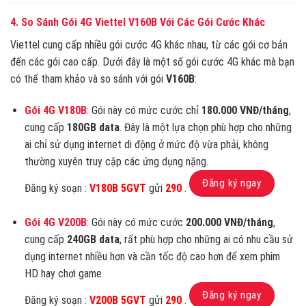
4. So Sánh Gói 4G Viettel V160B Với Các Gói Cước Khác
Viettel cung cấp nhiều gói cước 4G khác nhau, từ các gói cơ bản
đến các gói cao cấp. Dưới đây là một số gói cước 4G khác mà bạn
có thể tham khảo và so sánh với gói
V160B
:
Gói 4G V180B
: Gói này có mức cước chỉ
180.000 VNĐ/tháng
,
cung cấp
180GB data
. Đây là một lựa chọn phù hợp cho những
ai chỉ sử dụng internet di động ở mức độ vừa phải, không
thường xuyên truy cập các ứng dụng nặng.
Đăng ký ngay
Đăng ký soạn :
V180B 5GVT
gửi
290
.
Gói 4G V200B
: Gói này có mức cước
200.000 VNĐ/tháng
,
cung cấp
240GB data
, rất phù hợp cho những ai có nhu cầu sử
dụng internet nhiều hơn và cần tốc độ cao hơn để xem phim
HD hay chơi game.
Đăng ký ngay
Đăng ký soạn :
V200B 5GVT
gửi
290
.