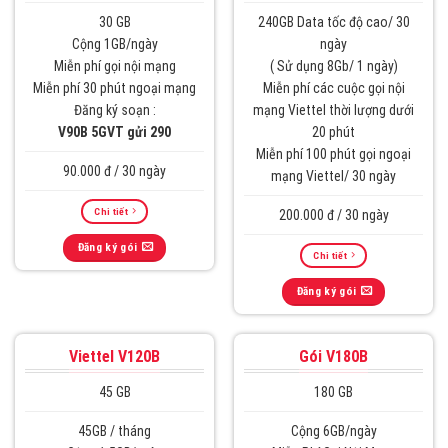
30 GB
240GB Data tốc độ cao/ 30
Cộng 1GB/ngày
ngày
Miễn phí gọi nội mạng
( Sử dụng 8Gb/ 1 ngày)
Miễn phí 30 phút ngoại mạng
Miễn phí các cuộc gọi nội
Đăng ký soạn :
mạng Viettel thời lượng dưới
V90B 5GVT gửi 290
20 phút
Miễn phí 100 phút gọi ngoại
90.000 đ / 30 ngày
mạng Viettel/ 30 ngày
Chi tiết
200.000 đ / 30 ngày
Đăng ký gói
Chi tiết
Đăng ký gói
Viettel V120B
Gói V180B
45 GB
180 GB
45GB / tháng
Cộng 6GB/ngày