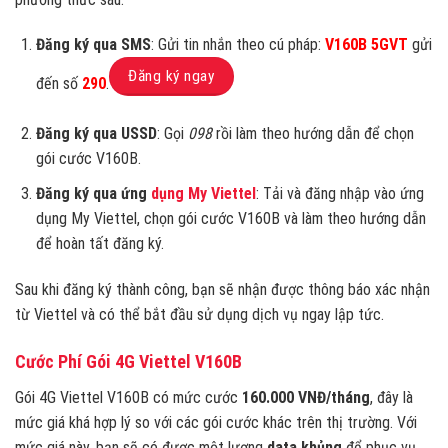
Đăng ký qua SMS
: Gửi tin nhắn theo cú pháp:
V160B 5GVT
gửi
Đăng ký ngay
đến số
290
.
Đăng ký qua USSD
: Gọi
098
rồi làm theo hướng dẫn để chọn
gói cước V160B.
Đăng ký qua ứng
dụng My Viettel
: Tải và đăng nhập vào ứng
dụng My Viettel, chọn gói cước V160B và làm theo hướng dẫn
để hoàn tất đăng ký.
Sau khi đăng ký thành công, bạn sẽ nhận được thông báo xác nhận
từ Viettel và có thể bắt đầu sử dụng dịch vụ ngay lập tức.
Cước Phí Gói 4G Viettel V160B
Gói 4G Viettel V160B có mức cước
160.000 VNĐ/tháng
, đây là
mức giá khá hợp lý so với các gói cước khác trên thị trường. Với
mức giá này, bạn sẽ có được một lượng
data khủng
để phục vụ