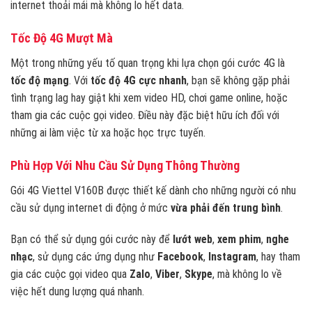
internet thoải mái mà không lo hết data.
Tốc Độ 4G Mượt Mà
Một trong những yếu tố quan trọng khi lựa chọn gói cước 4G là
tốc độ mạng
. Với
tốc độ 4G cực nhanh
, bạn sẽ không gặp phải
tình trạng lag hay giật khi xem video HD, chơi game online, hoặc
tham gia các cuộc gọi video. Điều này đặc biệt hữu ích đối với
những ai làm việc từ xa hoặc học trực tuyến.
Phù Hợp Với Nhu Cầu Sử Dụng Thông Thường
Gói 4G Viettel V160B được thiết kế dành cho những người có nhu
cầu sử dụng internet di động ở mức
vừa phải đến trung bình
.
Bạn có thể sử dụng gói cước này để
lướt web
,
xem phim
,
nghe
nhạc
, sử dụng các ứng dụng như
Facebook
,
Instagram
, hay tham
gia các cuộc gọi video qua
Zalo
,
Viber
,
Skype
, mà không lo về
việc hết dung lượng quá nhanh.