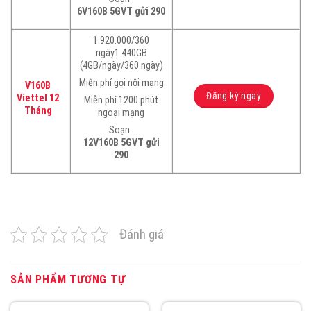
6V160B 5GVT gửi 290
1.920.000/360
ngày1.440GB
(4GB/ngày/360 ngày)
Miễn phí gọi nội mạng
V160B
Đăng ký ngay
Viettel 12
Miễn phí 1200 phút
Tháng
ngoại mạng
Soạn :
12V160B 5GVT gửi
290
Đánh giá
SẢN PHẨM TƯƠNG TỰ